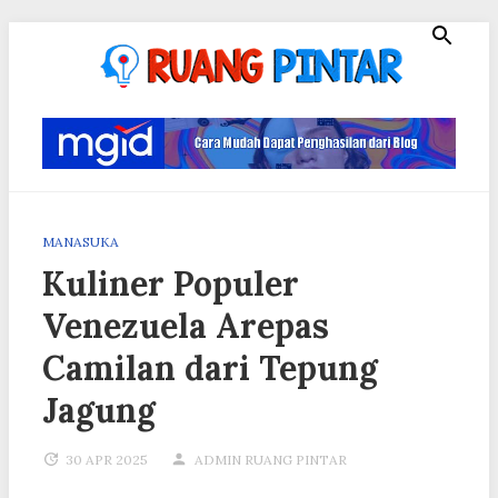
Skip
to
content
Ruang Pintar
MANASUKA
Kuliner Populer
Venezuela Arepas
Camilan dari Tepung
Jagung
30 APR 2025
ADMIN RUANG PINTAR