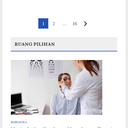
Paginasi
1
2
…
16
Berikutnya
pos
RUANG PILIHAN
MANASUKA