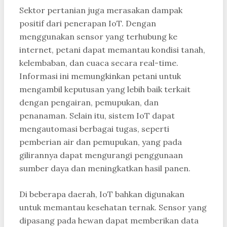
Sektor pertanian juga merasakan dampak
positif dari penerapan IoT. Dengan
menggunakan sensor yang terhubung ke
internet, petani dapat memantau kondisi tanah,
kelembaban, dan cuaca secara real-time.
Informasi ini memungkinkan petani untuk
mengambil keputusan yang lebih baik terkait
dengan pengairan, pemupukan, dan
penanaman. Selain itu, sistem IoT dapat
mengautomasi berbagai tugas, seperti
pemberian air dan pemupukan, yang pada
gilirannya dapat mengurangi penggunaan
sumber daya dan meningkatkan hasil panen.
Di beberapa daerah, IoT bahkan digunakan
untuk memantau kesehatan ternak. Sensor yang
dipasang pada hewan dapat memberikan data