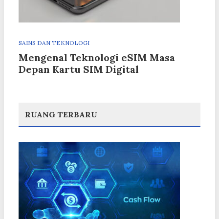
SAINS DAN TEKNOLOGI
Mengenal Teknologi eSIM Masa
Depan Kartu SIM Digital
RUANG TERBARU