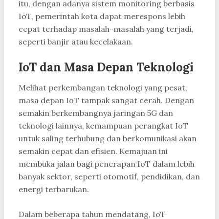
itu, dengan adanya sistem monitoring berbasis
IoT, pemerintah kota dapat merespons lebih
cepat terhadap masalah-masalah yang terjadi,
seperti banjir atau kecelakaan.
IoT dan Masa Depan Teknologi
Melihat perkembangan teknologi yang pesat,
masa depan IoT tampak sangat cerah. Dengan
semakin berkembangnya jaringan 5G dan
teknologi lainnya, kemampuan perangkat IoT
untuk saling terhubung dan berkomunikasi akan
semakin cepat dan efisien. Kemajuan ini
membuka jalan bagi penerapan IoT dalam lebih
banyak sektor, seperti otomotif, pendidikan, dan
energi terbarukan.
Dalam beberapa tahun mendatang, IoT