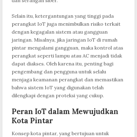
dan serangan siber.
Selain itu, ketergantungan yang tinggi pada
perangkat IoT juga menimbulkan risiko terkait
dengan kegagalan sistem atau gangguan
jaringan. Misalnya, jika jaringan IoT di rumah
pintar mengalami gangguan, maka kontrol atas
perangkat seperti lampu atau AC menjadi tidak
dapat diakses. Oleh karena itu, penting bagi
pengembang dan pengguna untuk selalu
menjaga keamanan perangkat dan memastikan
bahwa sistem IoT yang digunakan telah
dilengkapi dengan proteksi yang cukup.
Peran IoT dalam Mewujudkan
Kota Pintar
Konsep kota pintar, yang bertujuan untuk