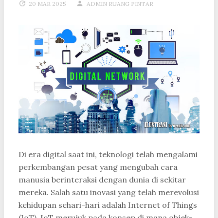
20 MAR 2025
ADMIN RUANG PINTAR
Di era digital saat ini, teknologi telah mengalami
perkembangan pesat yang mengubah cara
manusia berinteraksi dengan dunia di sekitar
mereka. Salah satu inovasi yang telah merevolusi
kehidupan sehari-hari adalah Internet of Things
(IoT). IoT merujuk pada konsep di mana objek-