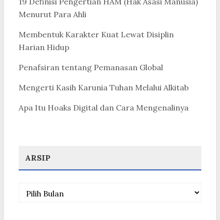
19 Definisi Pengertian HAM (Hak Asasi Manusia)
Menurut Para Ahli
Membentuk Karakter Kuat Lewat Disiplin
Harian Hidup
Penafsiran tentang Pemanasan Global
Mengerti Kasih Karunia Tuhan Melalui Alkitab
Apa Itu Hoaks Digital dan Cara Mengenalinya
ARSIP
Arsip