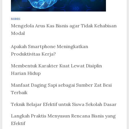
BISNIS
Mengelola Arus Kas Bisnis agar Tidak Kehabisan
Modal
Apakah Smartphone Meningkatkan
Produktivitas Kerja?
Membentuk Karakter Kuat Lewat Disiplin
Harian Hidup
Manfaat Daging Sapi sebagai Sumber Zat Besi
Terbaik
Teknik Belajar Efektif untuk Siswa Sekolah Dasar
Langkah Praktis Menyusun Rencana Bisnis yang
Efektif