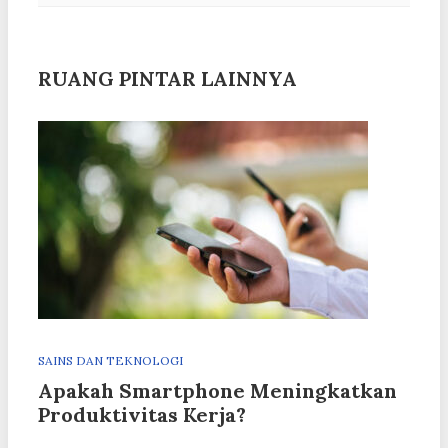
RUANG PINTAR LAINNYA
SAINS DAN TEKNOLOGI
Apakah Smartphone Meningkatkan
Produktivitas Kerja?