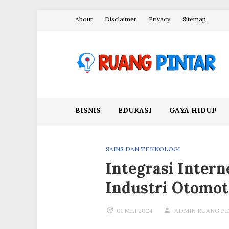
Skip
About
Disclaimer
Privacy
Sitemap
to
content
Ruang Pintar
BISNIS
EDUKASI
GAYA HIDUP
SAINS DAN TEKNOLOGI
Integrasi Intern
Industri Otomot
01 MEI 2024
ADMIN RUANG PI