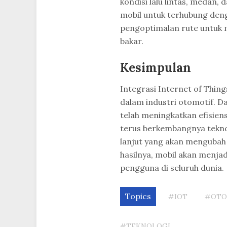
kondisi lalu lintas, medan
mobil untuk terhubung deng
pengoptimalan rute untuk
bakar.
Kesimpulan
Integrasi Internet of Thin
dalam industri otomotif. Da
telah meningkatkan efisie
terus berkembangnya teknol
lanjut yang akan mengubah 
hasilnya, mobil akan menjad
pengguna di seluruh dunia.
Topics
#IOT
#OTO
#TEKNOLOGI