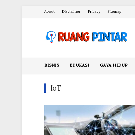
Skip
About
Disclaimer
Privacy
Sitemap
to
content
Ruang Pintar
BISNIS
EDUKASI
GAYA HIDUP
IoT