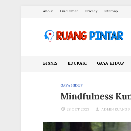
Skip
About
Disclaimer
Privacy
Sitemap
to
content
Ruang Pintar
BISNIS
EDUKASI
GAYA HIDUP
GAYA HIDUP
Mindfulness Kun
28 OKT 2023
ADMIN RUANG P