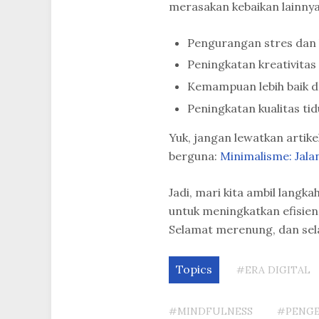
merasakan kebaikan lainnya
Pengurangan stres dan
Peningkatan kreativita
Kemampuan lebih baik 
Peningkatan kualitas tid
Yuk, jangan lewatkan artik
berguna:
Minimalisme: Jala
Jadi, mari kita ambil lang
untuk meningkatkan efisiens
Selamat merenung, dan sela
Topics
#ERA DIGITAL
#MINDFULNESS
#PENGE