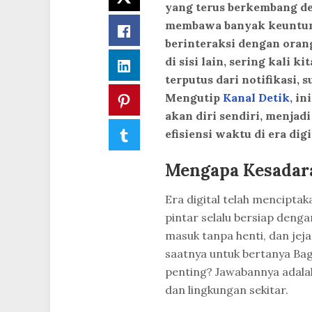
yang terus berkembang de
membawa banyak keuntung
Facebook
berinteraksi dengan oran
di sisi lain, sering kali k
LinkedIn
terputus dari notifikasi,
Mengutip
Kanal Detik
, i
Pinterest
akan diri sendiri, menja
Tumblr
efisiensi waktu di era digit
Mengapa Kesadaran
Era digital telah mencipt
pintar selalu bersiap denga
masuk tanpa henti, dan jej
saatnya untuk bertanya Bag
penting? Jawabannya adalah
dan lingkungan sekitar.