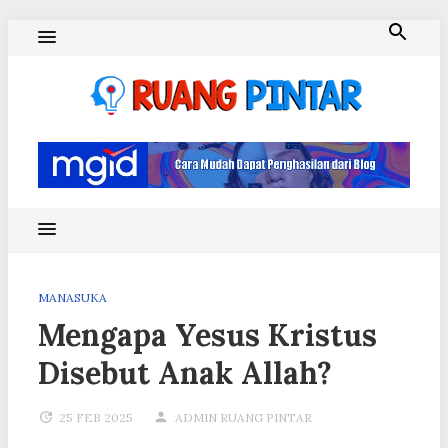
Skip
to
content
Ruang Pintar
MANASUKA
Mengapa Yesus Kristus
Disebut Anak Allah?
25 FEB 2025
ADMIN RUANG PINTAR