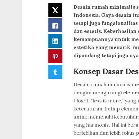
Desain rumah minimalis 
Twitter
Indonesia. Gaya desain 
tetapi juga fungsionalit
Facebook
dan estetis. Keberhasilan
kemampuannya untuk mem
LinkedIn
estetika yang menarik, m
dipandang tetapi juga ny
Pinterest
Konsep Dasar Des
Tumblr
Desain rumah minimalis m
dengan mengurangi elemen-e
filosofi “less is more,” y
keteraturan. Setiap eleme
untuk memenuhi kebutuhan 
yang harmonis. Hal ini bera
berlebihan dan lebih fokus 