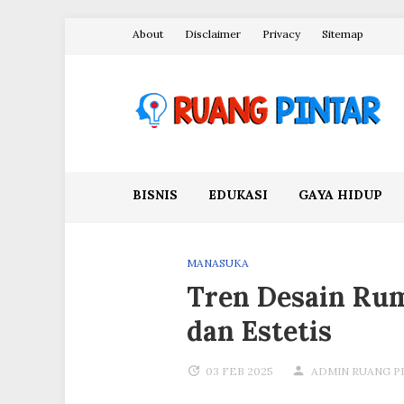
Skip
About
Disclaimer
Privacy
Sitemap
to
content
Ruang Pintar
BISNIS
EDUKASI
GAYA HIDUP
MANASUKA
Tren Desain Ru
dan Estetis
03 FEB 2025
ADMIN RUANG P