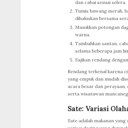
dan cabai sesuai selera.
Tumis bawang merah, ba
dihaluskan bersama sera
Masukkan potongan dagi
warna.
Tambahkan santan, cabai
selama beberapa jam h
Sajikan rendang dengan
Rendang terkenal karena ci
yang empuk dan mudah disob
acara besar dan perayaan,
serta wisatawan mancaneg
Sate: Variasi Ola
Sate adalah makanan yang s
variasi daging yang digunak