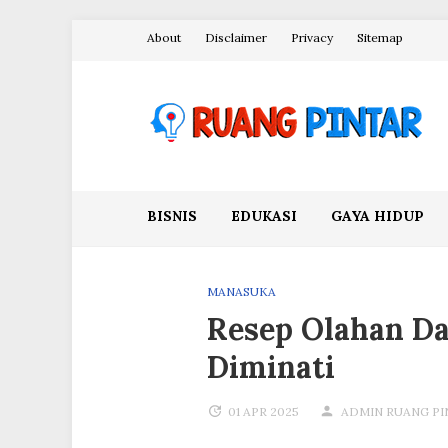
Skip
About
Disclaimer
Privacy
Sitemap
to
content
Ruang Pintar
BISNIS
EDUKASI
GAYA HIDUP
MANASUKA
Resep Olahan Da
Diminati
01 APR 2025
ADMIN RUANG PI