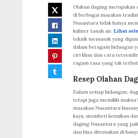
Olahan daging merupakan s
Twitter
di berbagai masakan tradis
Nusantara tidak hanya men
Facebook
kuliner tanah air.
Lihat se
teknik memasak yang digun
LinkedIn
dalam beragam hidangan yan
ciri khas dan cara tersend
Pinterest
ragam rasa yang tak terbat
Tumblr
Resep Olahan Dag
Dalam setiap hidangan, dag
tetapi juga memiliki makn
masakan Nusantara biasa
kaya, memberi keunikan da
daging Nusantara yang pali
dan bisa ditemukan di banya