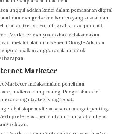
untuk mencapai hasil maksimal.
en unggul adalah kunci dalam pemasaran digital.
buat dan mengedarkan konten yang sesuai dan
l atau artikel, video, infografis, atau podcast.
ernet Marketer menyusun dan melaksanakan
yar melalui platform seperti Google Ads dan
engoptimalkan anggaran iklan untuk
ai harapan.
nternet Marketer
et Marketer melaksanakan penelitian
sar, audiens, dan pesaing. Pengetahuan ini
 merancang strategi yang tepat.
ngetahui siapa audiens sasaran sangat penting.
rti preferensi, permintaan, dan sifat audiens
ang relevan.
rnet Marketer mengoptimalkan situs web agar