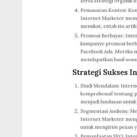
serta strategi organik 
Pemasaran Konten: Kont
Internet Marketer mem
memikat, entah itu artike
Promosi Berbayar: Int
kampanye promosi berba
Facebook Ads. Mereka m
mendapatkan hasil sesu
Strategi Sukses I
Studi Mendalam: Intern
komprehensif tentang pa
menjadi landasan untuk
Segmentasi Audiens: Me
Internet Marketer menge
untuk mengirim pesan y
Pemanfaatan SEO: Inte