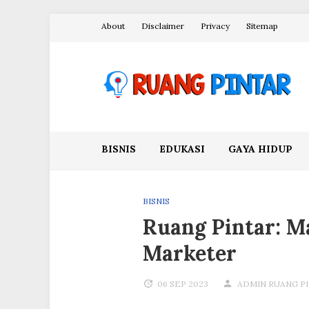
Skip
About
Disclaimer
Privacy
Sitemap
to
content
Ruang Pintar
BISNIS
EDUKASI
GAYA HIDUP
BISNIS
Ruang Pintar: M
Marketer
06 SEP 2023
ADMIN RUANG P