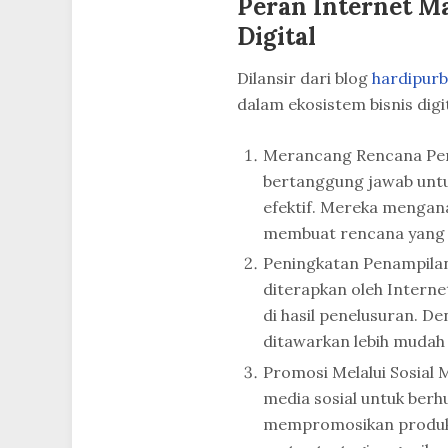
Peran Internet M
Digital
Dilansir dari blog
hardipur
dalam ekosistem bisnis digit
Merancang Rencana Pem
bertanggung jawab untu
efektif. Mereka mengana
membuat rencana yang 
Peningkatan Penampilan 
diterapkan oleh Intern
di hasil penelusuran. D
ditawarkan lebih mudah
Promosi Melalui Sosial
media sosial untuk ber
mempromosikan produk.