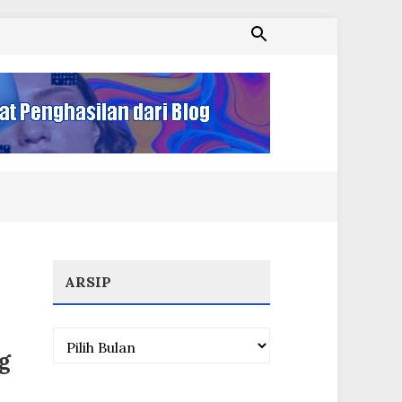
ARSIP
Arsip
g