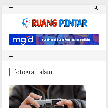
Skip
to
content
Ruang Pintar
fotografi alam